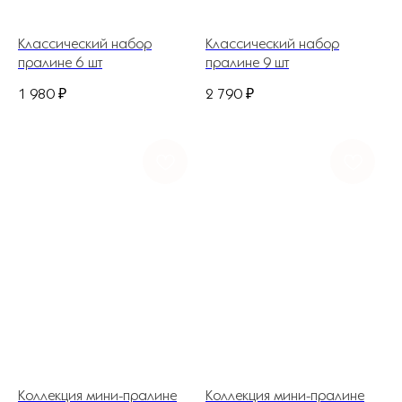
Классический набор
Классический набор
пралине 6 шт
пралине 9 шт
1 980
₽
2 790
₽
+7 (927) 375-21-52
*
252-152
Коллекция мини-пралине
Коллекция мини-пралине