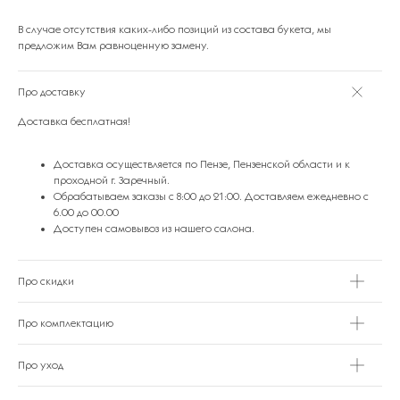
В случае отсутствия каких-либо позиций из состава букета, мы
предложим Вам равноценную замену.
Про доставку
Доставка бесплатная!
ПОДАРКИ ОТ FLOWER LAB
8
РЕКОМЕНДУЕМ
Доставка осуществляется по Пензе, Пензенской области и к
проходной г. Заречный.
Обрабатываем заказы с 8:00 до 21:00. Доставляем ежедневно с
6.00 до 00.00
Доступен самовывоз из нашего салона.
Про скидки
Про комплектацию
Про уход