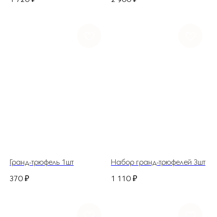
Ежедневно с
8.00 до 21.00
flowerlabshop@mail.ru
Гранд-трюфель 1шт
Набор гранд-трюфелей 3шт
370
₽
1 110
₽
ГЛАВНАЯ
КАТАЛОГ
ДОСТАВКА И ОПЛАТА
НАШ АДРЕС
ДЛЯ ДОМА И БИЗНЕСА