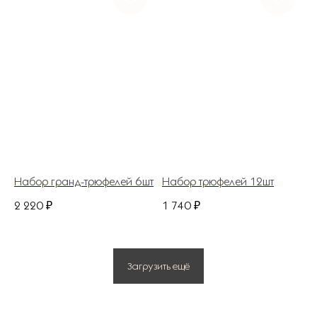
ИП Костина Анастасия Игоревна.
ИНН 583508960441.
ОГРНИП 311583523700020
Политика конфиденциальности
© 2025 Все права защищены.
Разработано в веб-студии Глеба Николаева
Набор гранд-трюфелей 6шт
Набор трюфелей 12шт
2 220
₽
1 740
₽
Загрузить ещё