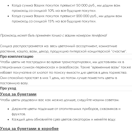
Когда сумма Ваших покупок превысит 50 000 руб., мы дадим вам
промокод со скидкой 10% на все будущие покупки.
Когда сумма Ваших покупок превысит 200 000 руб., мы дадим вам
ПОДАРКИ ОТ FLOWER LAB
8
промокод со скидкой 15% на все будущие покупки.
РЕКОМЕНДУЕМ
Промокод может быть применен только с вашим номером телефона!
Скидка распространяется на: весь цветочный ассортимент, комнатные
растения, кашпо, вазы, декор, продукцию питерской кондитерской “счастье”.
Про комплектацию
Чтобы цветы не пострадали во время транспортировки, мы доставляем их в
специальных сумках-переносках и аквабоксах. Такие “временные вазы” также
избавят получателя от хлопот по поиску емкости для цветов в день торжества.
Они спокойно простоят в них 1 день, но потом лучше поместить цветы в
постоянную вазу.
Про уход
Уход за букетами
Чтобы цветы радовали вас как можно дольше, следуйте нашим советам:
Держите цветы подальше от отопительных приборов, сквозняков и
фруктов.
Каждый день обновляйте срез цветов секатором и меняйте воду.
Уход за букетами в коробке