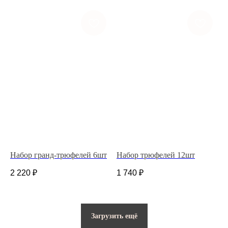
Политика конфиденциальности
© 2025 Все права защищены.
Разработано в веб-студии Глеба Николаева
Набор гранд-трюфелей 6шт
Набор трюфелей 12шт
2 220
₽
1 740
₽
Загрузить ещё