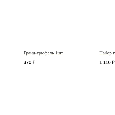
Гранд-трюфель 1шт
Набор 
370
₽
1 110
₽