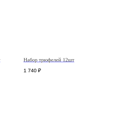
т
Набор трюфелей 12шт
1 740
₽