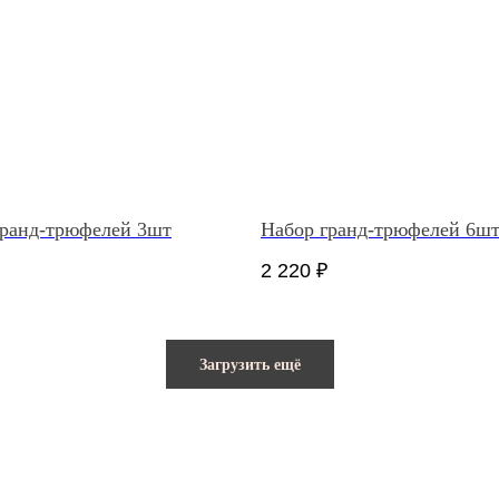
гранд-трюфелей 3шт
Набор гранд-трюфелей 6ш
2 220
₽
Загрузить ещё