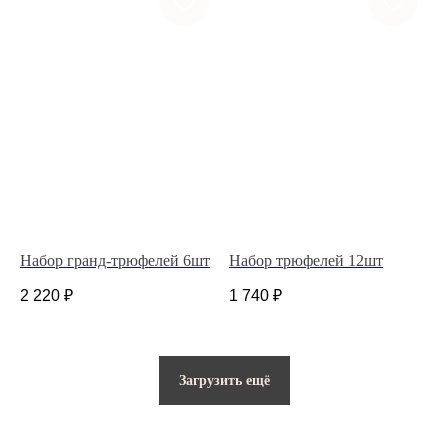
ГЛАВНАЯ
КАТАЛОГ
ДОСТАВКА И ОПЛАТА
НАШ АДРЕС
ДЛЯ ДОМА И БИЗНЕСА
ИП Костина Анастасия Игоревна.
ИНН 583508960441.
ОГРНИП 311583523700020
Набор гранд-трюфелей 6шт
Набор трюфелей 12шт
Политика конфиденциальности
2 220
₽
1 740
₽
© 2025 Все права защищены.
Разработано в веб-студии Глеба Николаева
Загрузить ещё