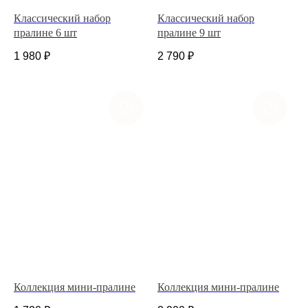
Классический набор
Классический набор
пралине 6 шт
пралине 9 шт
1 980
₽
2 790
₽
+7 (927) 375-21-52
*
252-152
Коллекция мини-пралине
Коллекция мини-пралине