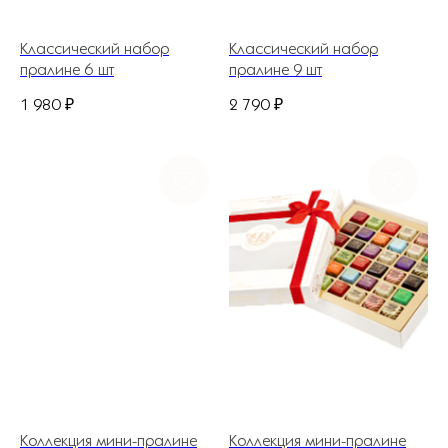
Классический набор
Классический набор
пралине 6 шт
пралине 9 шт
1 980
₽
2 790
₽
+7 (927) 375-21-52
*
252-152
Коллекция мини-пралине
Коллекция мини-пралине