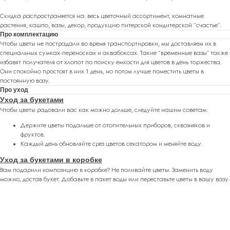
РЕКОМЕНДУЕМ
Скидка распространяется на: весь цветочный ассортимент, комнатные
растения, кашпо, вазы, декор, продукцию питерской кондитерской “счастье”.
Про комплектацию
Чтобы цветы не пострадали во время транспортировки, мы доставляем их в
специальных сумках-переносках и аквабоксах. Такие “временные вазы” также
избавят получателя от хлопот по поиску емкости для цветов в день торжества.
Они спокойно простоят в них 1 день, но потом лучше поместить цветы в
постоянную вазу.
Про уход
Уход за букетами
Чтобы цветы радовали вас как можно дольше, следуйте нашим советам:
Держите цветы подальше от отопительных приборов, сквозняков и
фруктов.
Каждый день обновляйте срез цветов секатором и меняйте воду.
Уход за букетами в коробке
Вам подарили композицию в коробке? Не поливайте цветы. Заменить воду
можно, достав букет. Добавьте в пакет воды или переставьте цветы в вашу вазу.