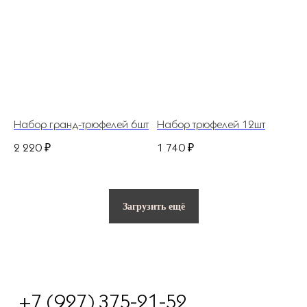
Разработано в веб-студии Глеба Николаева
Набор гранд-трюфелей 6шт
Набор трюфелей 12шт
2 220
₽
1 740
₽
Загрузить ещё