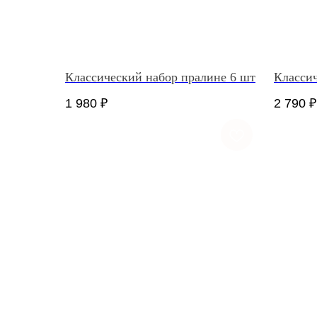
Классический набор пралине 6 шт
Классич
1 980
₽
2 790
₽