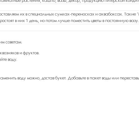
комнатные растения, кашпо, вазы, декор, продукцию питерской кондите
оставляем их в специальных сумках-переносках и аквабоксах. Такие “в
ростоят в них 1 день, но потом лучше поместить цветы в постоянную вазу.
им советам:
квозняков и фруктов.
йте воду.
менить воду можно, достав букет. Добавьте в пакет воды или переставьт