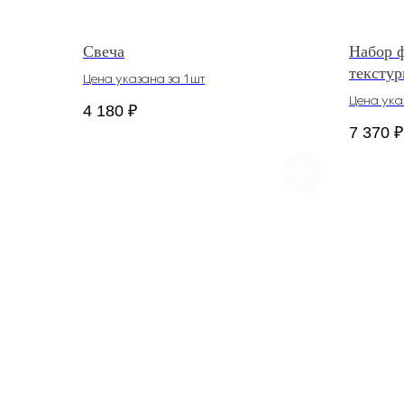
Свеча
Набор 
тексту
Цена указана за 1шт
Цена ука
4 180
₽
7 370
₽