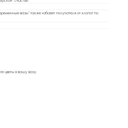
рской “счастье”.
ременные вазы” также избавят получателя от хлопот по
е цветы в вашу вазу.