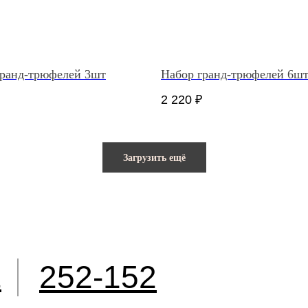
гранд-трюфелей 3шт
Набор гранд-трюфелей 6ш
2 220
₽
Загрузить ещё
252-152
2