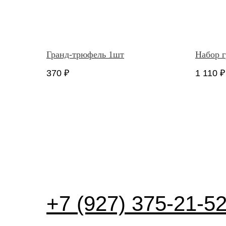
Гранд-трюфель 1шт
Набор 
370
₽
1 110
₽
+7 (927) 375-21-5