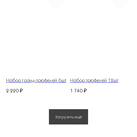
ГЛАВНАЯ
КАТАЛОГ
ДОСТАВКА И ОПЛАТА
НАШ АДРЕС
ДЛЯ ДОМА И БИЗНЕСА
ИП Костина Анастасия Игоревна.
ИНН 583508960441.
ОГРНИП 311583523700020
Набор гранд-трюфелей 6шт
Набор трюфелей 12шт
Политика конфиденциальности
2 220
₽
1 740
₽
© 2025 Все права защищены.
Разработано в веб-студии Глеба Николаева
Загрузить ещё