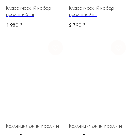
Классический набор
Классический набор
пралине 6 шт
пралине 9 шт
1 980
₽
2 790
₽
+7 (927) 375-21-52
*
252-152
Коллекция мини-пралине
Коллекция мини-пралине