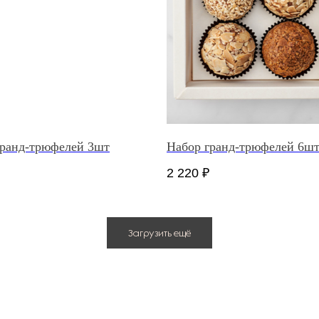
гранд-трюфелей 3шт
Набор гранд-трюфелей 6ш
2 220
₽
Загрузить ещё