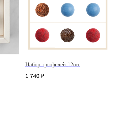
т
Набор трюфелей 12шт
1 740
₽