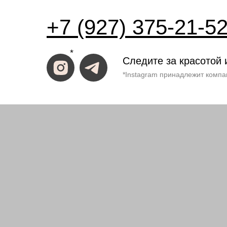
+7 (927) 375-21-5
*
Следите за красотой 
*Instagram принадлежит компа
ИП Костина Анастасия
ИНН 583508960441.
ОГРНИП 31158352370