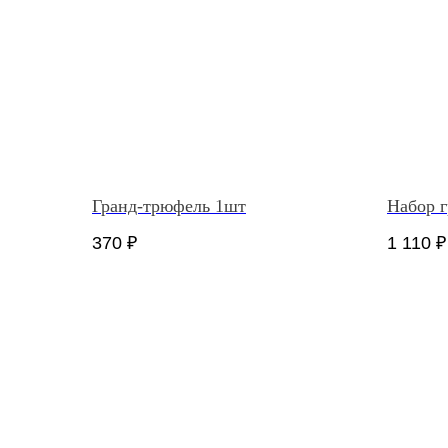
Гранд-трюфель 1шт
Набор 
370
₽
1 110
₽