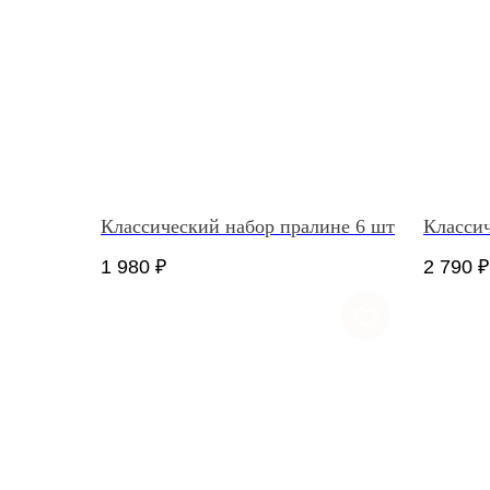
Классический набор пралине 6 шт
Классич
1 980
₽
2 790
₽