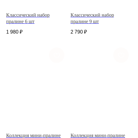
Классический набор
Классический набор
пралине 6 шт
пралине 9 шт
1 980
₽
2 790
₽
+7 (927) 375-21-52
*
252-152
Коллекция мини-пралине
Коллекция мини-пралине