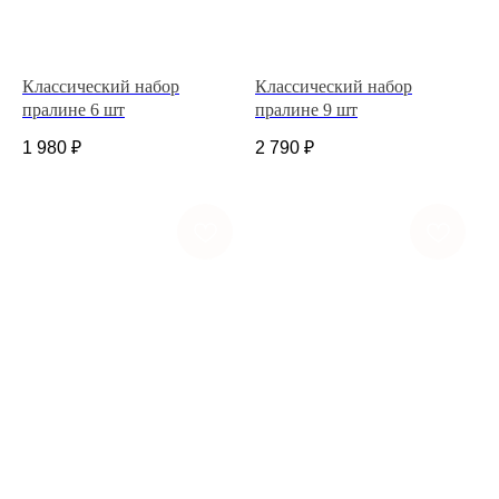
Классический набор
Классический набор
пралине 6 шт
пралине 9 шт
1 980
₽
2 790
₽
+7 (927) 375-21-52
*