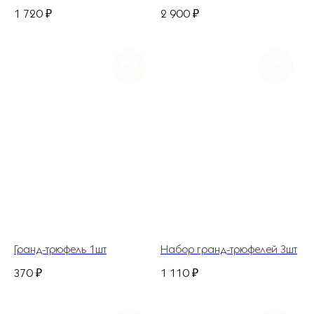
1 720
₽
2 900
₽
ГЛАВНАЯ
КАТАЛОГ
ДОСТАВКА И ОПЛАТА
НАШ АДРЕС
ДЛЯ ДОМА И БИЗНЕСА
Гранд-трюфель 1шт
Набор гранд-трюфелей 3шт
ИП Костина Анастасия Игоревна.
ИНН 583508960441.
370
₽
1 110
₽
ОГРНИП 311583523700020