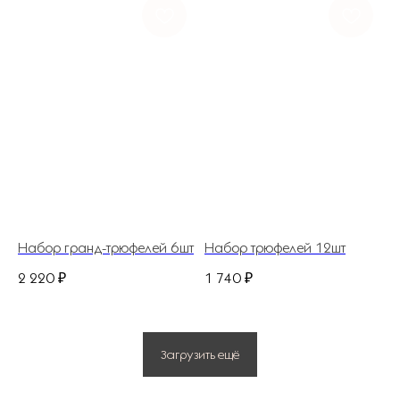
Политика конфиденциальности
© 2025 Все права защищены.
Разработано в веб-студии Глеба Николаева
Набор гранд-трюфелей 6шт
Набор трюфелей 12шт
2 220
₽
1 740
₽
Загрузить ещё