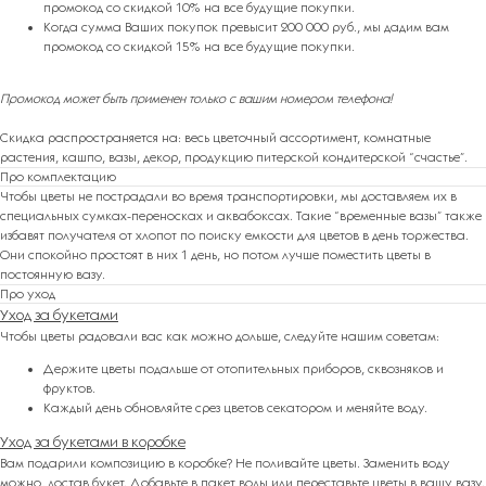
промокод со скидкой 10% на все будущие покупки.
Когда сумма Ваших покупок превысит 200 000 руб., мы дадим вам
ПОДАРКИ ОТ FLOWER LAB
8
промокод со скидкой 15% на все будущие покупки.
РЕКОМЕНДУЕМ
Промокод может быть применен только с вашим номером телефона!
Скидка распространяется на: весь цветочный ассортимент, комнатные
растения, кашпо, вазы, декор, продукцию питерской кондитерской “счастье”.
Про комплектацию
Чтобы цветы не пострадали во время транспортировки, мы доставляем их в
специальных сумках-переносках и аквабоксах. Такие “временные вазы” также
избавят получателя от хлопот по поиску емкости для цветов в день торжества.
Они спокойно простоят в них 1 день, но потом лучше поместить цветы в
постоянную вазу.
Про уход
Уход за букетами
Чтобы цветы радовали вас как можно дольше, следуйте нашим советам:
Держите цветы подальше от отопительных приборов, сквозняков и
фруктов.
Каждый день обновляйте срез цветов секатором и меняйте воду.
Уход за букетами в коробке
Вам подарили композицию в коробке? Не поливайте цветы. Заменить воду
можно, достав букет. Добавьте в пакет воды или переставьте цветы в вашу вазу.