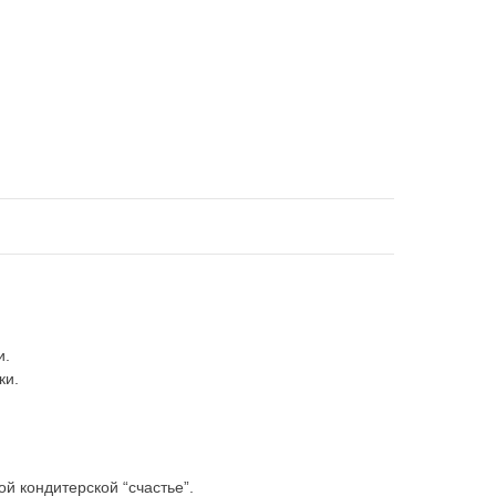
и.
ки.
й кондитерской “счастье”.