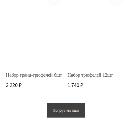
ИП Костина Анастасия Игоревна.
ИНН 583508960441.
ОГРНИП 311583523700020
Политика конфиденциальности
© 2025 Все права защищены.
Разработано в веб-студии Глеба Николаева
Набор гранд-трюфелей 6шт
Набор трюфелей 12шт
2 220
₽
1 740
₽
Загрузить ещё