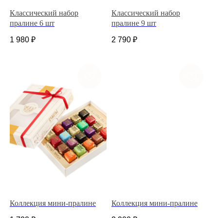
Классический набор
Классический набор
пралине 6 шт
пралине 9 шт
1 980
₽
2 790
₽
+7 (927) 375-21-52
*
252-152
Коллекция мини-пралине
Коллекция мини-пралине