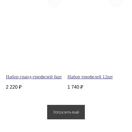
ГЛАВНАЯ
КАТАЛОГ
ДОСТАВКА И ОПЛАТА
НАШ АДРЕС
ДЛЯ ДОМА И БИЗНЕСА
ИП Костина Анастасия Игоревна.
ИНН 583508960441.
ОГРНИП 311583523700020
Набор гранд-трюфелей 6шт
Набор трюфелей 12шт
Политика конфиденциальности
2 220
₽
1 740
₽
© 2025 Все права защищены.
Разработано в веб-студии Глеба Николаева
Загрузить ещё