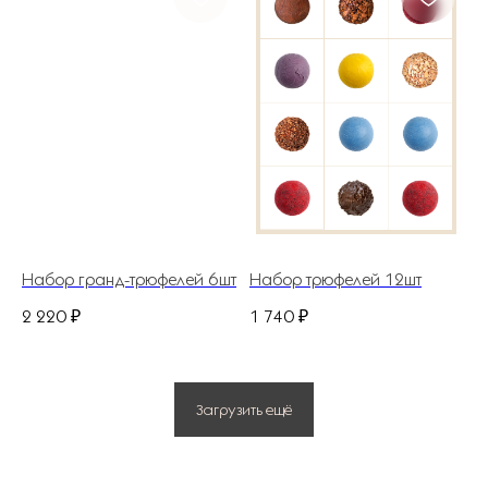
ИП Костина Анастасия Игоревна.
ИНН 583508960441.
ОГРНИП 311583523700020
Политика конфиденциальности
© 2025 Все права защищены.
Разработано в веб-студии Глеба Николаева
Набор гранд-трюфелей 6шт
Набор трюфелей 12шт
2 220
₽
1 740
₽
Загрузить ещё