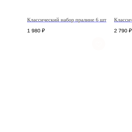
Классический набор пралине 6 шт
Классич
1 980
₽
2 790
₽