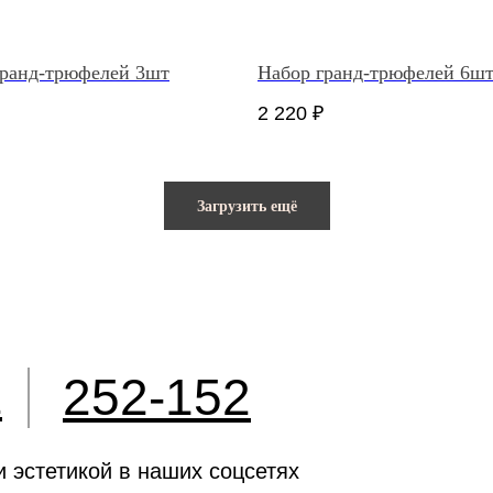
гранд-трюфелей 3шт
Набор гранд-трюфелей 6ш
2 220
₽
Загрузить ещё
252-152
2
и эстетикой в наших соцсетях