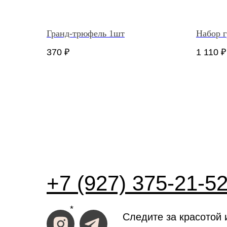
Гранд-трюфель 1шт
Набор 
370
₽
1 110
₽
+7 (927) 375-21-5
*
Следите за красотой 