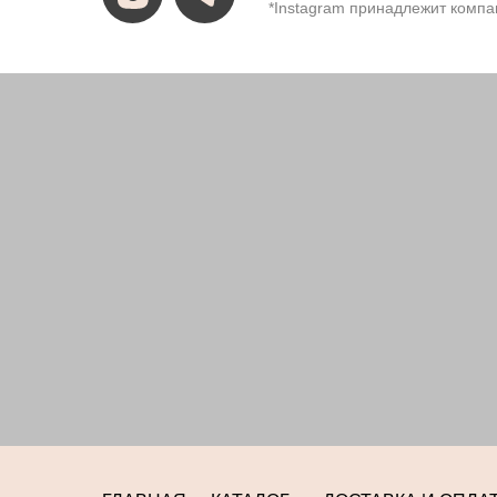
*Instagram принадлежит компа
ИП Костина Анастасия
ИНН 583508960441.
ОГРНИП 31158352370