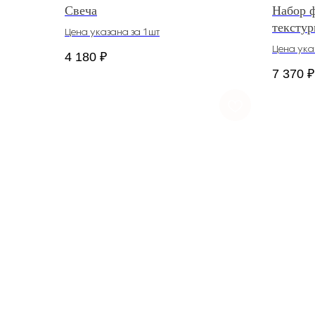
Свеча
Набор 
тексту
Цена указана за 1шт
Цена ука
4 180
₽
7 370
₽