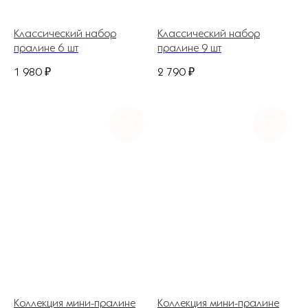
Классический набор
Классический набор
пралине 6 шт
пралине 9 шт
1 980
₽
2 790
₽
+7 (927) 375-21-52
*
252-152
Коллекция мини-пралине
Коллекция мини-пралине