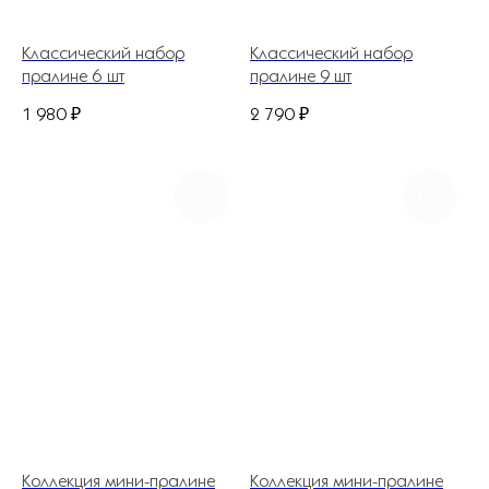
Классический набор
Классический набор
пралине 6 шт
пралине 9 шт
1 980
₽
2 790
₽
+7 (927) 375-21-52
*
252-152
Коллекция мини-пралине
Коллекция мини-пралине