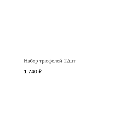
т
Набор трюфелей 12шт
1 740
₽