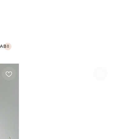
LAB
8