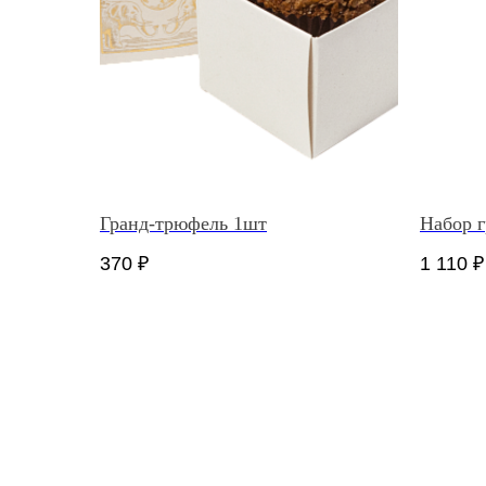
Гранд-трюфель 1шт
Набор 
370
₽
1 110
₽