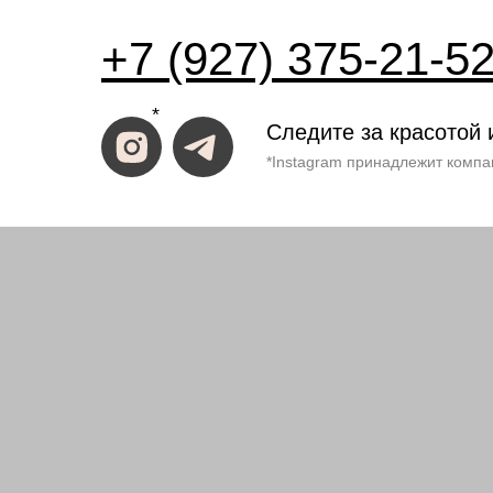
+7 (927) 375-21-5
*
Следите за красотой 
*Instagram принадлежит компа
ИП Костина Анастасия
ИНН 583508960441.
ОГРНИП 31158352370