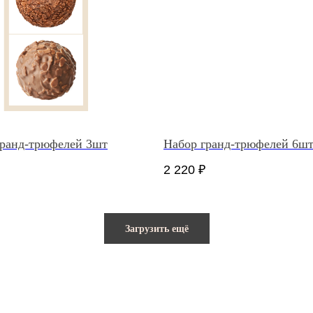
гранд-трюфелей 3шт
Набор гранд-трюфелей 6ш
2 220
₽
Загрузить ещё