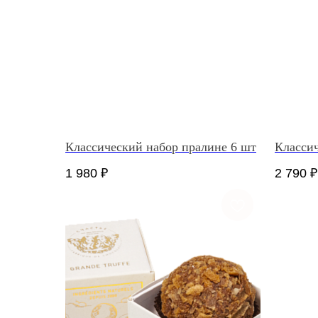
Классический набор пралине 6 шт
Классич
1 980
₽
2 790
₽