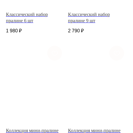
Классический набор
Классический набор
пралине 6 шт
пралине 9 шт
1 980
₽
2 790
₽
+7 (927) 375-21-52
*
252-152
Коллекция мини-пралине
Коллекция мини-пралине