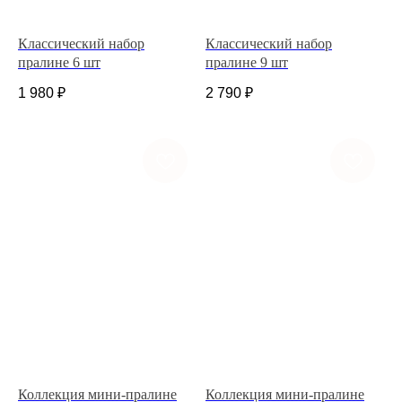
Классический набор
Классический набор
пралине 6 шт
пралине 9 шт
1 980
₽
2 790
₽
+7 (927) 375-21-52
*
252-152
Коллекция мини-пралине
Коллекция мини-пралине