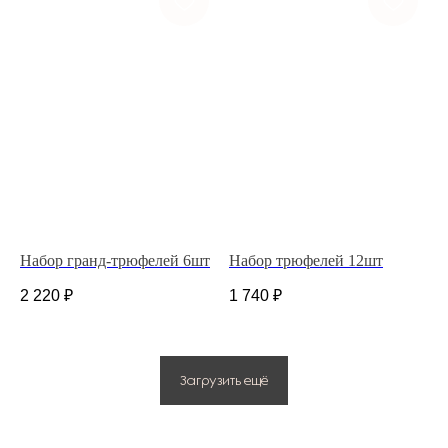
ГЛАВНАЯ
КАТАЛОГ
ДОСТАВКА И ОПЛАТА
НАШ АДРЕС
ДЛЯ ДОМА И БИЗНЕСА
ИП Костина Анастасия Игоревна.
ИНН 583508960441.
ОГРНИП 311583523700020
Набор гранд-трюфелей 6шт
Набор трюфелей 12шт
Политика конфиденциальности
2 220
₽
1 740
₽
© 2025 Все права защищены.
Разработано в веб-студии Глеба Николаева
Загрузить ещё