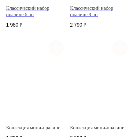
Классический набор
Классический набор
пралине 6 шт
пралине 9 шт
1 980
₽
2 790
₽
+7 (927) 375-21-52
*
252-152
Коллекция мини-пралине
Коллекция мини-пралине