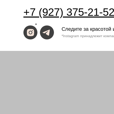
+7 (927) 375-21-5
*
Следите за красотой 
*Instagram принадлежит компа
ИП Костина Анастасия
ИНН 583508960441.
ОГРНИП 31158352370