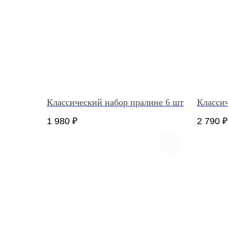
Классический набор пралине 6 шт
Классич
1 980
₽
2 790
₽