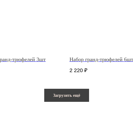
гранд-трюфелей 3шт
Набор гранд-трюфелей 6ш
2 220
₽
Загрузить ещё