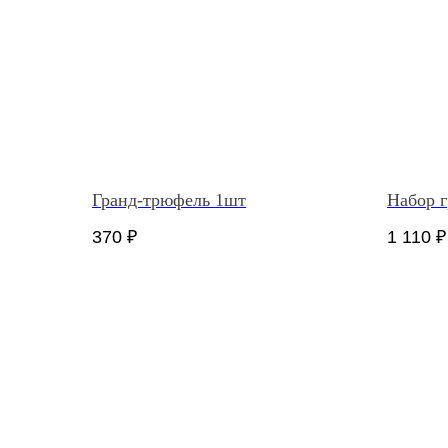
Гранд-трюфель 1шт
Набор 
370
₽
1 110
₽