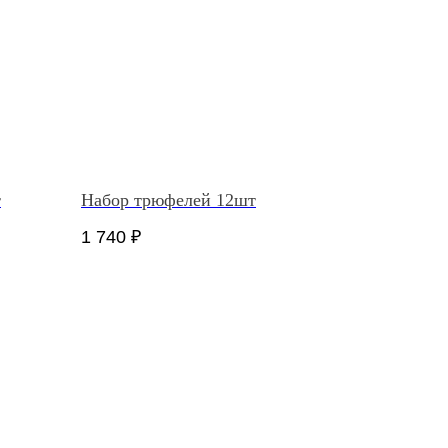
т
Набор трюфелей 12шт
1 740
₽