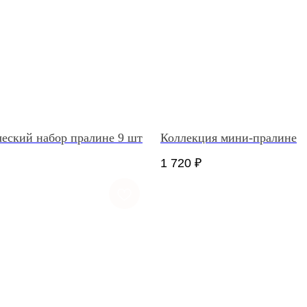
еский набор пралине 9 шт
Коллекция мини-пралине
1 720
₽