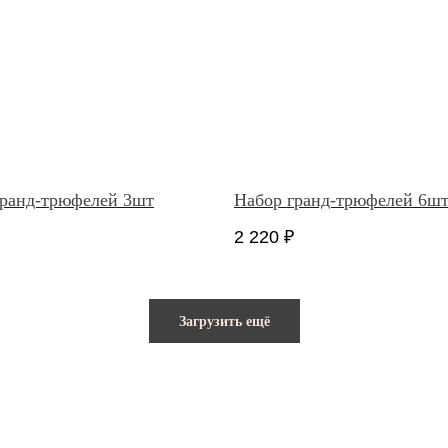
гранд-трюфелей 3шт
Набор гранд-трюфелей 6ш
2 220
₽
Загрузить ещё