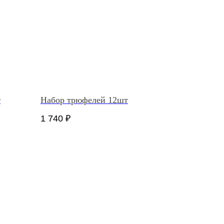
т
Набор трюфелей 12шт
1 740
₽