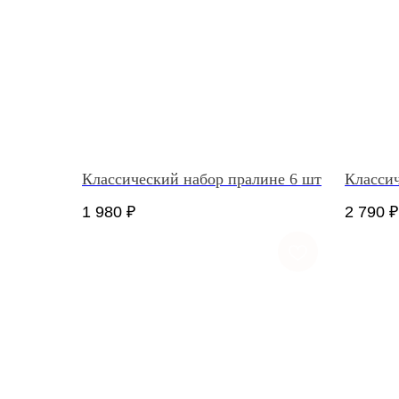
Классический набор пралине 6 шт
Классич
1 980
₽
2 790
₽