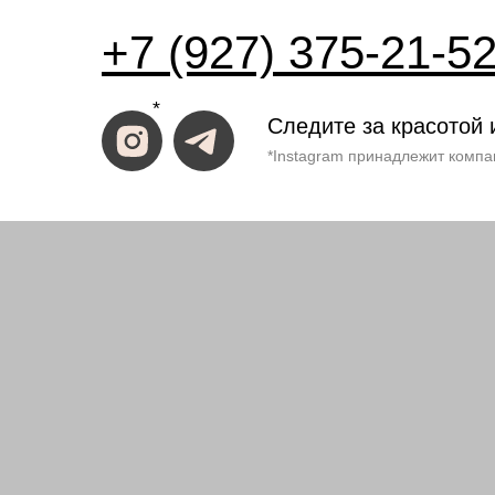
+7 (927) 375-21-5
*
Следите за красотой 
*Instagram принадлежит компа
ИП Костина Анастасия
ИНН 583508960441.
ОГРНИП 31158352370