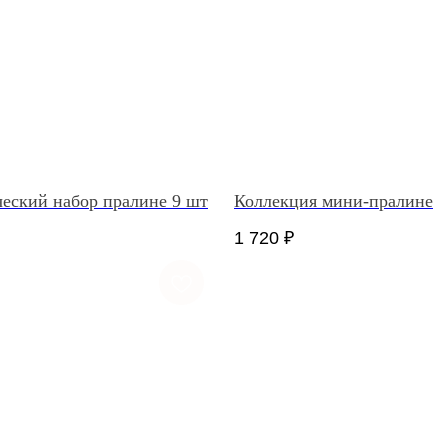
еский набор пралине 9 шт
Коллекция мини-пралине
1 720
₽