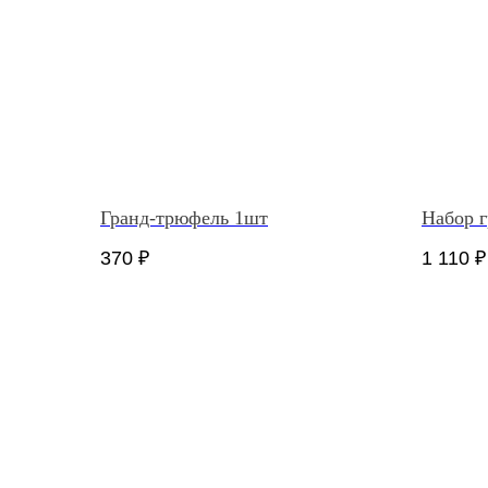
Гранд-трюфель 1шт
Набор 
370
₽
1 110
₽