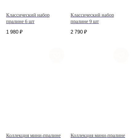
Классический набор
Классический набор
пралине 6 шт
пралине 9 шт
1 980
₽
2 790
₽
+7 (927) 375-21-52
*
252-152
Коллекция мини-пралине
Коллекция мини-пралине