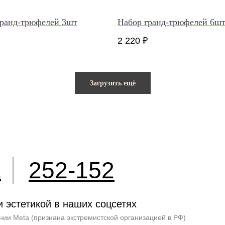
гранд-трюфелей 3шт
Набор гранд-трюфелей 6ш
2 220
₽
Загрузить ещё
252-152
2
и эстетикой в наших соцсетях
нии Meta (признана экстремистской организацией в РФ)