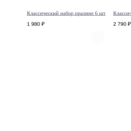
Классический набор пралине 6 шт
Классич
1 980
₽
2 790
₽