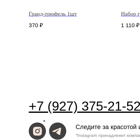
Гранд-трюфель 1шт
Набор 
370
₽
1 110
₽
+7 (927) 375-21-5
*
Следите за красотой 
*Instagram принадлежит компа