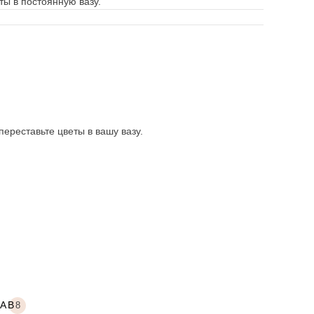
ты в постоянную вазу.
ереставьте цветы в вашу вазу.
LAB
8