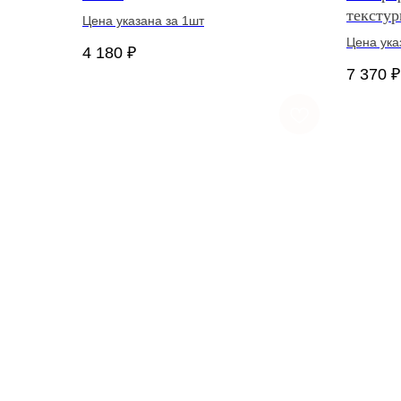
тексту
Цена указана за 1шт
Цена ука
4 180
₽
7 370
₽