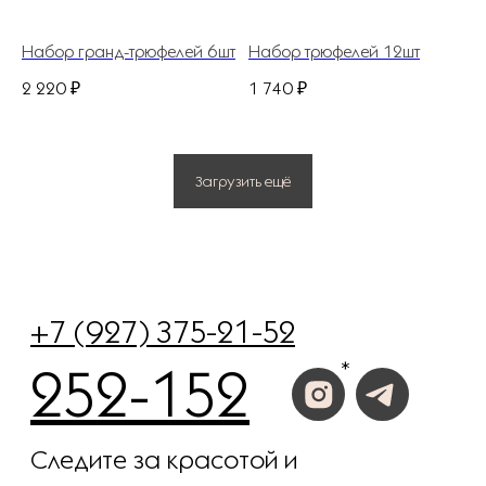
Набор гранд-трюфелей 6шт
Набор трюфелей 12шт
2 220
₽
1 740
₽
Загрузить ещё