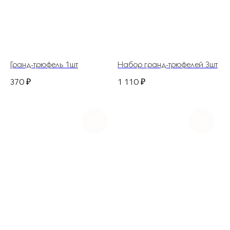
ГЛАВНАЯ
КАТАЛОГ
ДОСТАВКА И ОПЛАТА
Гранд-трюфель 1шт
Набор гранд-трюфелей 3шт
НАШ АДРЕС
ДЛЯ ДОМА И БИЗНЕСА
370
₽
1 110
₽
ИП Костина Анастасия Игоревна.
ИНН 583508960441.
ОГРНИП 311583523700020
Политика конфиденциальности
© 2025 Все права защищены.
Разработано в веб-студии Глеба Николаева