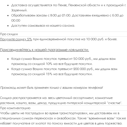
Доставка осуществляется по Пензе, Пензенской области и к проходной г.
Заречный.
Обрабатываем заказы с 8:00 до 21:00. Доставляем ежедневно с 6.00 до
00.00
Доступен самовывоз из нашего салона.
Про скидки
Получите скидку 5%
при единовременной покупке на 10 000 руб. и более.
Присоединяйтесь к нашей программе лояльности
:
Когда сумма Ваших покупок превысит 50 000 руб., мы дадим вам
промокод со скидкой 10% на все будущие покупки.
Когда сумма Ваших покупок превысит 200 000 руб., мы дадим вам
промокод со скидкой 15% на все будущие покупки.
Промокод может быть применен только с вашим номером телефона!
ПОДАРКИ ОТ FLOWER LAB
8
Скидка распространяется на: весь цветочный ассортимент, комнатные
РЕКОМЕНДУЕМ
растения, кашпо, вазы, декор, продукцию питерской кондитерской “счастье”.
Про комплектацию
Чтобы цветы не пострадали во время транспортировки, мы доставляем их в
специальных сумках-переносках и аквабоксах. Такие “временные вазы” также
избавят получателя от хлопот по поиску емкости для цветов в день торжества.