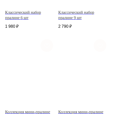
Классический набор
Классический набор
пралине 6 шт
пралине 9 шт
1 980
₽
2 790
₽
+7 (927) 375-21-52
*
252-152
Коллекция мини-пралине
Коллекция мини-пралине