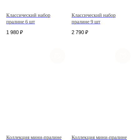
Классический набор
Классический набор
пралине 6 шт
пралине 9 шт
1 980
₽
2 790
₽
+7 (927) 375-21-52
*
252-152
Коллекция мини-пралине
Коллекция мини-пралине