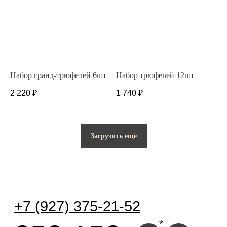
НАШ АДРЕС
ДЛЯ ДОМА И БИЗНЕСА
ИП Костина Анастасия Игоревна.
ИНН 583508960441.
ОГРНИП 311583523700020
Набор гранд-трюфелей 6шт
Набор трюфелей 12шт
2 220
₽
1 740
₽
Политика конфиденциальности
© 2025 Все права защищены.
Разработано в веб-студии Глеба Николаева
Загрузить ещё