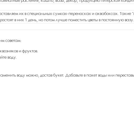
комнатные растения, кашпо, вазы, декор, продукцию питерской кондите
оставляем их в специальных сумках-переносках и аквабоксах. Такие “в
ростоят в них 1 день, но потом лучше поместить цветы в постоянную вазу.
им советам:
квозняков и фруктов.
йте воду.
менить воду можно, достав букет. Добавьте в пакет воды или переставьт