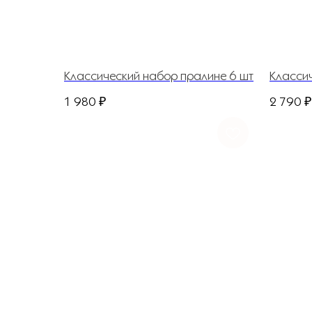
Классический набор пралине 6 шт
Класси
1 980
₽
2 790
₽