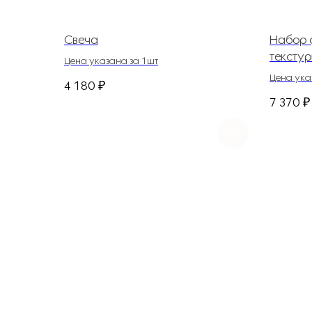
Свеча
Набор 
тексту
Цена указана за 1шт
Цена ука
4 180
₽
7 370
₽