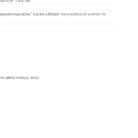
рской “счастье”.
ременные вазы” также избавят получателя от хлопот по
е цветы в вашу вазу.