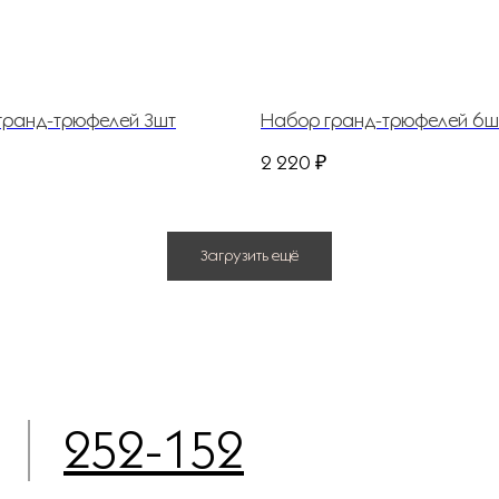
гранд-трюфелей 3шт
Набор гранд-трюфелей 6ш
2 220
₽
Загрузить ещё
252-152