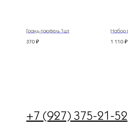
Гранд-трюфель 1шт
Набор 
370
₽
1 110
₽
+7 (927) 375-21-52