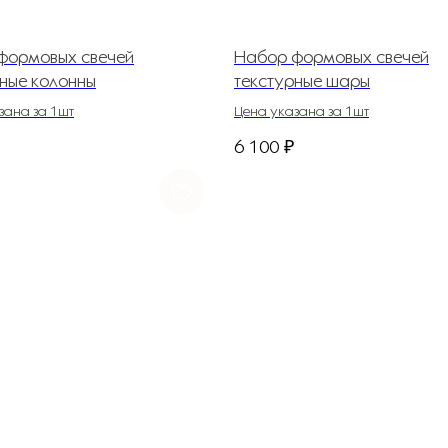
формовых свечей
Набор формовых свечей
рные колонны
текстурные шары
зана за 1шт
Цена указана за 1шт
6 100
₽