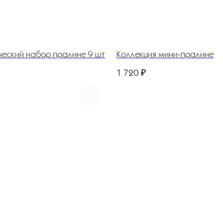
ческий набор пралине 9 шт
Коллекция мини-пралине
1 720
₽