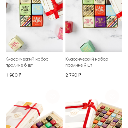
Классический набор
Классический набор
пралине 6 шт
пралине 9 шт
1 980
₽
2 790
₽