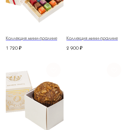
Ежедневно с
8.00 до 21.00
flowerlabshop@mail.ru
Коллекция мини-пралине
Коллекция мини-пралине
1 720
₽
2 900
₽
ГЛАВНАЯ
КАТАЛОГ
ДОСТАВКА И ОПЛАТА
НАШ АДРЕС
ДЛЯ ДОМА И БИЗНЕСА