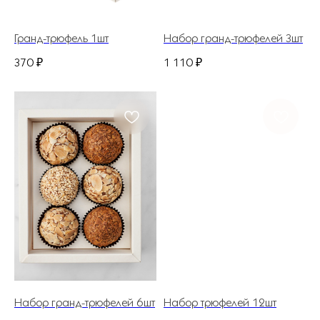
ИП Костина Анастасия Игоревна.
ИНН 583508960441.
Гранд-трюфель 1шт
Набор гранд-трюфелей 3шт
ОГРНИП 311583523700020
370
₽
1 110
₽
Политика конфиденциальности
© 2025 Все права защищены.
Разработано в веб-студии Глеба Николаева
Набор гранд-трюфелей 6шт
Набор трюфелей 12шт