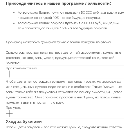
Присоединяйтесь к нашей программе лояльности
:
Когда сумма Ваших покупок превысит 50 000 руб., мы дадим вам
промокод со скидкой 10% на все будущие покупки.
Когда сумма Ваших покупок превысит 200 000 руб., мы дадим
вам промокод со скидкой 15% на все будущие покупки.
ПОДАРКИ ОТ FLOWER LAB
8
Промокод может быть применен только с вашим номером телефона!
РЕКОМЕНДУЕМ
Скидка распространяется на: весь цветочный ассортимент, комнатные
растения, кашпо, вазы, декор, продукцию питерской кондитерской
“счастье”.
Про комплектацию
Чтобы цветы не пострадали во время транспортировки, мы доставляем
их в специальных сумках-переносках и аквабоксах. Такие “временные
вазы” также избавят получателя от хлопот по поиску емкости для цветов
в день торжества. Они спокойно простоят в них 1 день, но потом лучше
поместить цветы в постоянную вазу.
Про уход
Уход за букетами
Чтобы цветы радовали вас как можно дольше, следуйте нашим советам: