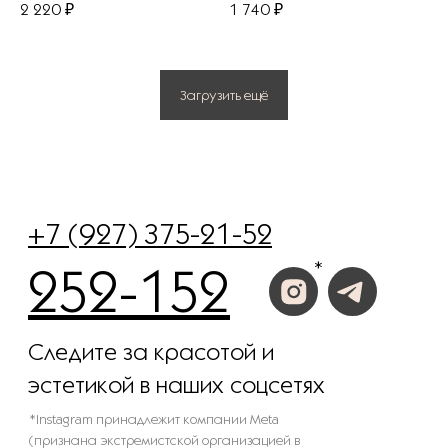
2 220
₽
1 740
₽
Загрузить ещё