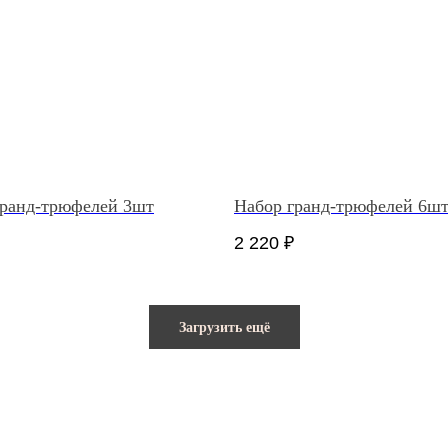
гранд-трюфелей 3шт
Набор гранд-трюфелей 6ш
2 220
₽
Загрузить ещё