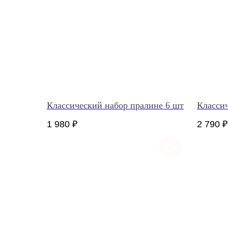
Классический набор пралине 6 шт
Классич
1 980
₽
2 790
₽