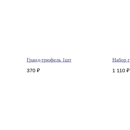
Гранд-трюфель 1шт
Набор 
370
₽
1 110
₽