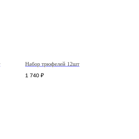
т
Набор трюфелей 12шт
1 740
₽