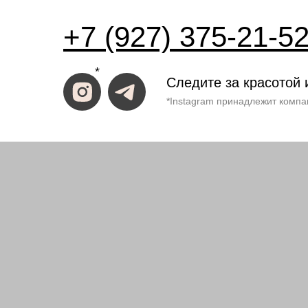
+7 (927) 375-21-5
*
Следите за красотой 
*Instagram принадлежит компа
ИП Костина Анастасия
ИНН 583508960441.
ОГРНИП 31158352370