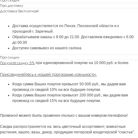
Про скидки
Про доставку
Доставка бесплатная!
Доставка осуществляется по Пензе, Пензенской области и к
проходной г. Заречный.
Обрабатываем заказы с 8:00 до 21:00. Доставляем ежедневно с 6.00
до 00.00
ПОДАРКИ ОТ FLOWER LAB
8
Доступен самовывоз из нашего салона.
РЕКОМЕНДУЕМ
Про скидки
Получите скидку 5%
при единовременной покупке на 10 000 руб. и более.
Присоединяйтесь к нашей программе лояльности
:
Когда сумма Ваших покупок превысит 50 000 руб., мы дадим вам
промокод со скидкой 10% на все будущие покупки.
Когда сумма Ваших покупок превысит 200 000 руб., мы дадим вам
промокод со скидкой 15% на все будущие покупки.
Промокод может быть применен только с вашим номером телефона!
Скидка распространяется на: весь цветочный ассортимент, комнатные
растения, кашпо, вазы, декор, продукцию питерской кондитерской “счастье”.