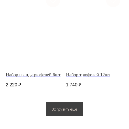
ИП Костина Анастасия Игоревна.
ИНН 583508960441.
ОГРНИП 311583523700020
Политика конфиденциальности
© 2025 Все права защищены.
Разработано в веб-студии Глеба Николаева
Набор гранд-трюфелей 6шт
Набор трюфелей 12шт
2 220
₽
1 740
₽
Загрузить ещё