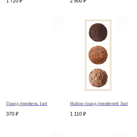
1 720
₽
2 900
₽
Ежедневно с
8.00 до 21.00
flowerlabshop@mail.ru
Гранд-трюфель 1шт
Набор гранд-трюфелей 3шт
370
₽
1 110
₽
ГЛАВНАЯ
КАТАЛОГ
ДОСТАВКА И ОПЛАТА
НАШ АДРЕС
ДЛЯ ДОМА И БИЗНЕСА