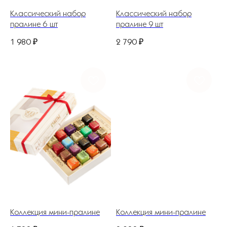
Классический набор
Классический набор
пралине 6 шт
пралине 9 шт
1 980
₽
2 790
₽
+7 (927) 375-21-52
*
252-152
Коллекция мини-пралине
Коллекция мини-пралине