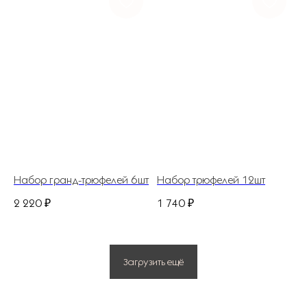
ГЛАВНАЯ
КАТАЛОГ
ДОСТАВКА И ОПЛАТА
НАШ АДРЕС
ДЛЯ ДОМА И БИЗНЕСА
ИП Костина Анастасия Игоревна.
ИНН 583508960441.
ОГРНИП 311583523700020
Набор гранд-трюфелей 6шт
Набор трюфелей 12шт
Политика конфиденциальности
2 220
₽
1 740
₽
© 2025 Все права защищены.
Разработано в веб-студии Глеба Николаева
Загрузить ещё