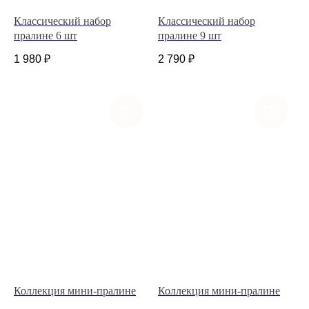
Классический набор
Классический набор
пралине 6 шт
пралине 9 шт
1 980
₽
2 790
₽
+7 (927) 375-21-52
*
252-152
Коллекция мини-пралине
Коллекция мини-пралине