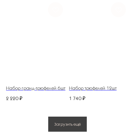
НАШ АДРЕС
ДЛЯ ДОМА И БИЗНЕСА
ИП Костина Анастасия Игоревна.
ИНН 583508960441.
ОГРНИП 311583523700020
Политика конфиденциальности
© 2025 Все права защищены.
Разработано в веб-студии Глеба Николаева
Набор гранд-трюфелей 6шт
Набор трюфелей 12шт
2 220
₽
1 740
₽
Загрузить ещё