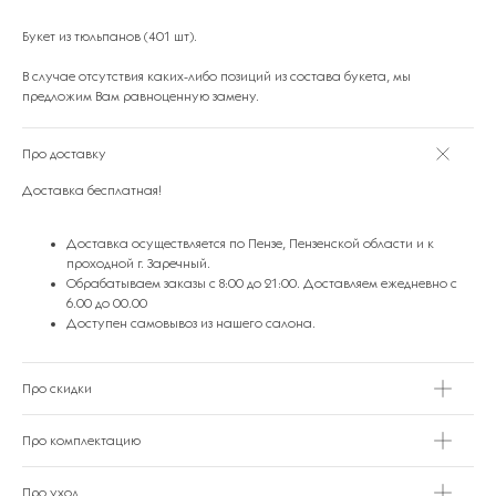
Букет из тюльпанов (401 шт).
В случае отсутствия каких-либо позиций из состава букета, мы
предложим Вам равноценную замену.
Про доставку
Доставка бесплатная!
ПОДАРКИ ОТ FLOWER LAB
8
РЕКОМЕНДУЕМ
Доставка осуществляется по Пензе, Пензенской области и к
проходной г. Заречный.
Обрабатываем заказы с 8:00 до 21:00. Доставляем ежедневно с
6.00 до 00.00
Доступен самовывоз из нашего салона.
Про скидки
Про комплектацию
Про уход