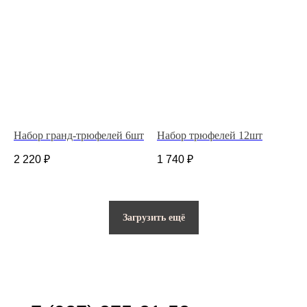
© 2025 Все права защищены.
Разработано в веб-студии Глеба Николаева
Набор гранд-трюфелей 6шт
Набор трюфелей 12шт
2 220
₽
1 740
₽
Загрузить ещё